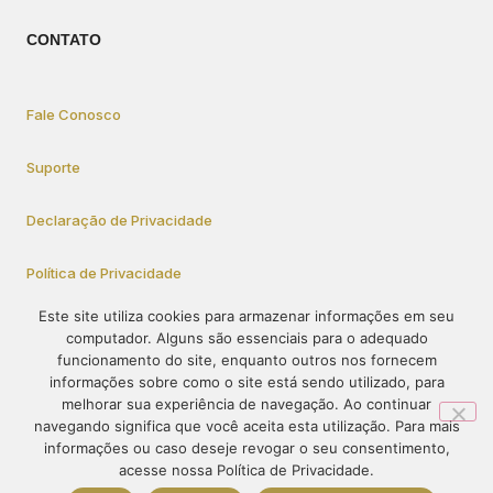
CONTATO
Fale Conosco
Suporte
Declaração de Privacidade
Política de Privacidade
Este site utiliza cookies para armazenar informações em seu
computador. Alguns são essenciais para o adequado
Como Participar
funcionamento do site, enquanto outros nos fornecem
informações sobre como o site está sendo utilizado, para
melhorar sua experiência de navegação. Ao continuar
navegando significa que você aceita esta utilização. Para mais
© 1995-2023 – PRÓ-VIDA – Todos os direitos reservados. O
informações ou caso deseje revogar o seu consentimento,
conteúdo deste site não pode ser publicado ou redistribuído sem
acesse nossa Política de Privacidade.
prévia autorização