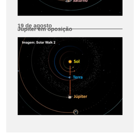
19 de agosto
Júpiter em oposição