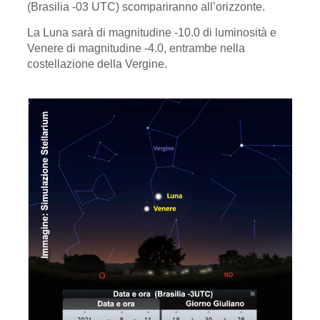
(Brasilia -03 UTC) scompariranno all’orizzonte.
La Luna sarà di magnitudine -10.0 di luminosità e
Venere di magnitudine -4.0, entrambe nella
costellazione della Vergine.