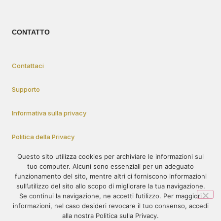
CONTATTO
Contattaci
Supporto
Informativa sulla privacy
Politica della Privacy
Questo sito utilizza cookies per archiviare le informazioni sul
tuo computer. Alcuni sono essenziali per un adeguato
Come Partecipare
funzionamento del sito, mentre altri ci forniscono informazioni
sull’utilizzo del sito allo scopo di migliorare la tua navigazione.
Se continui la navigazione, ne accetti l’utilizzo. Per maggiori
informazioni, nel caso desideri revocare il tuo consenso, accedi
© 1995-2023 – PRÓ-VIDA – Tutti i diritti riservati. Il contenuto di
alla nostra Politica sulla Privacy.