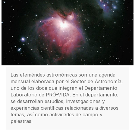
Las efemérides astronómicas son una agenda
mensual elaborada por el Sector de Astronomía,
uno de los doce que integran el Departamento
Laboratorio de PRÓ-VIDA. En el departamento,
se desarrollan estudios, investigaciones y
experiencias científicas relacionadas a diversos
temas, así como actividades de campo y
palestras.