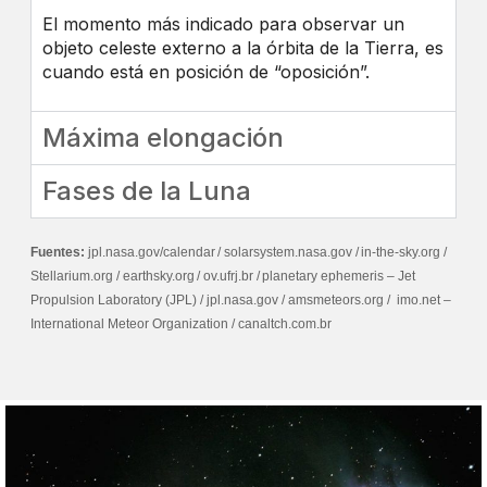
El momento más indicado para observar un
objeto celeste externo a la órbita de la Tierra, es
cuando está en posición de “oposición”.
Máxima elongación
Fases de la Luna
Fuentes:
jpl.nasa.gov/calendar / solarsystem.nasa.gov / in-the-sky.org /
Stellarium.org / earthsky.org / ov.ufrj.br / planetary ephemeris – Jet
Propulsion Laboratory (JPL) / jpl.nasa.gov / amsmeteors.org / imo.net –
International Meteor Organization / canaltch.com.br