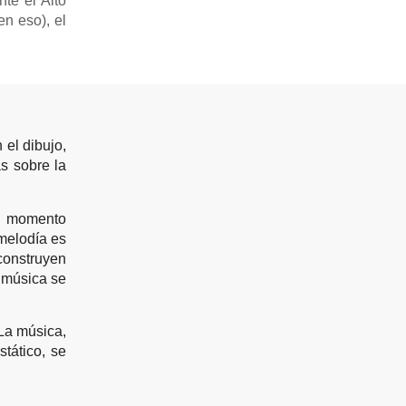
te el Alto
n eso), el
 el dibujo,
as sobre la
n momento
melodía es
construyen
 música se
La música,
stático, se