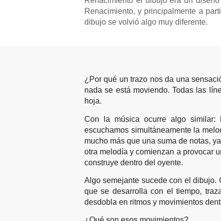
Renacimiento el dibujo era un diseño 
Renacimiento, y principalmente a part
dibujo se volvió algo muy diferente.
¿Por qué un trazo nos da una sensación
nada se está moviendo. Todas las línea
hoja.
Con la música ocurre algo similar
escuchamos simultáneamente la melodí
mucho más que una suma de notas, ya q
otra melodía y comienzan a provocar u
construye dentro del oyente.
Algo semejante sucede con el dibujo. 
que se desarrolla con el tiempo, traza
desdobla en ritmos y movimientos dent
¿Qué son esos movimientos?