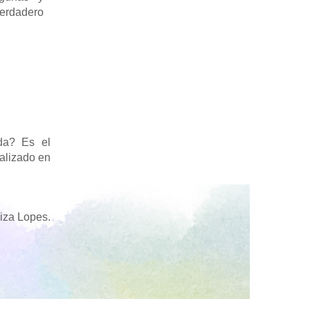
verdadero
da? Es el
alizado en
iza Lopes.