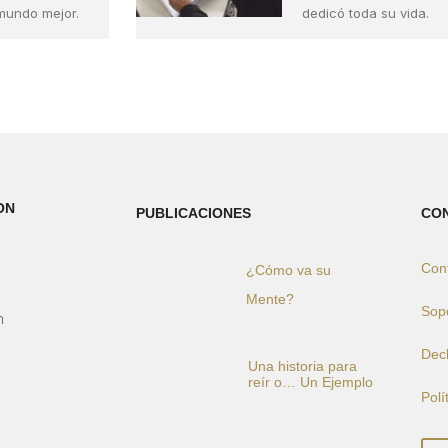
mundo mejor.
dedicó toda su vida.
ON
PUBLICACIONES
CO
Con
¿Cómo va su
)
Mente?
Sop
h
Decl
Una historia para
reír o… Un Ejemplo
Polí