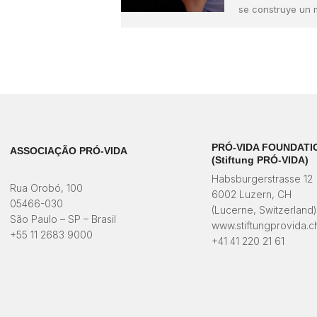
se construye un 
PRÓ-VIDA FOUNDATI
ASSOCIAÇÃO PRÓ-VIDA
(Stiftung PRÓ-VIDA)
Habsburgerstrasse 12
Rua Orobó, 100
6002 Luzern, CH
05466-030
(Lucerne, Switzerland
São Paulo – SP – Brasil
www.stiftungprovida.c
+55 11 2683 9000
+41 41 220 21 61