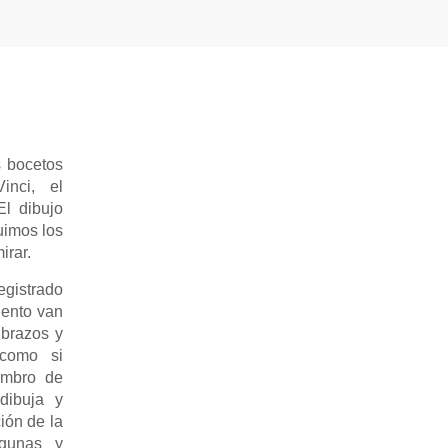
s bocetos
nci, el
El dibujo
ruimos los
irar.
egistrado
iento van
 brazos y
 como si
ombro de
dibuja y
ión de la
lgunas y