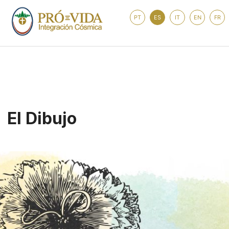
PT
ES
IT
EN
FR
El Dibujo