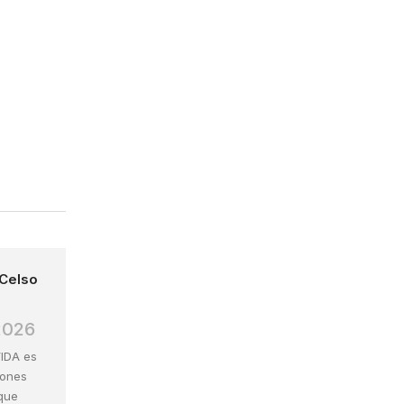
 Celso
 2026
VIDA es
iones
 que