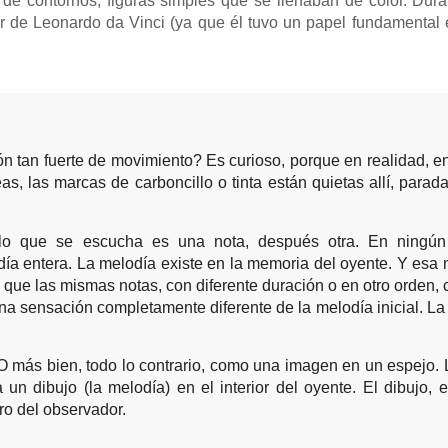
de contornos, figuras simples que se llenaban de color. Duran
ir de Leonardo da Vinci (ya que él tuvo un papel fundamental e
 tan fuerte de movimiento? Es curioso, porque en realidad, en
s, las marcas de carboncillo o tinta están quietas allí, parad
: lo que se escucha es una nota, después otra. En ningú
a entera. La melodía existe en la memoria del oyente. Y esa 
ue las mismas notas, con diferente duración o en otro orden, 
na sensación completamente diferente de la melodía inicial. La
O más bien, todo lo contrario, como una imagen en un espejo. 
 un dibujo (la melodía) en el interior del oyente. El dibujo, e
ro del observador.