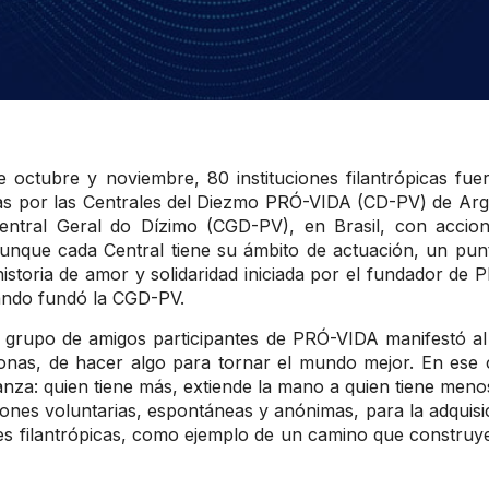
 octubre y noviembre, 80 instituciones filantrópicas fuer
s por las Centrales del Diezmo PRÓ-VIDA (CD-PV) de Argenti
Central Geral do Dízimo (CGD-PV), en Brasil, con accion
Aunque cada Central tiene su ámbito de actuación, un pu
istoria de amor y solidaridad iniciada por el fundador de 
ando fundó la CGD-PV.
 grupo de amigos participantes de PRÓ-VIDA manifestó al 
onas, de hacer algo para tornar el mundo mejor. En ese c
anza: quien tiene más, extiende la mano a quien tiene meno
ones voluntarias, espontáneas y anónimas, para la adquisic
nes filantrópicas, como ejemplo de un camino que constru