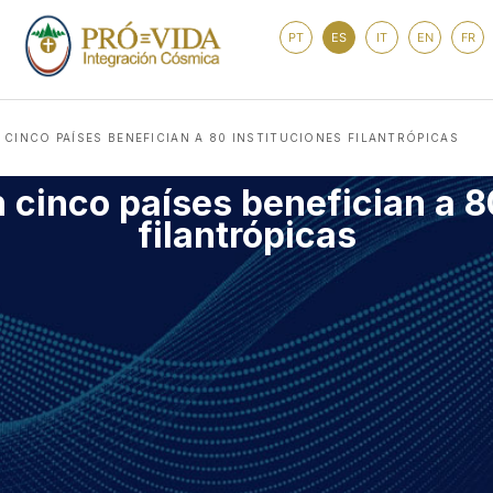
PT
ES
IT
EN
FR
CINCO PAÍSES BENEFICIAN A 80 INSTITUCIONES FILANTRÓPICAS
cinco países benefician a 8
filantrópicas