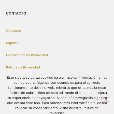
CONTACTO
Contacto
Soporte
Declaración de Privacidad
Política de Privacidad
Este sitio web utiliza cookies para almacenar información en su
computadora. Algunas son esenciales para el correcto
Cómo Participar
funcionamiento del sitio web, mientras que otras nos brindan
información sobre cómo se está utilizando el sitio, para mejorar
su experiencia de navegación. Si continúa navegando significa
que acepta este uso. Para obtener más información o si desea
© 1995-2023 – PRÓ-VIDA – Todos los derechos reservados. El
revocar su consentimiento, visite nuestra Política de
contenido de este sitio no se puede publicar ni redistribuir sin
Privacidad.