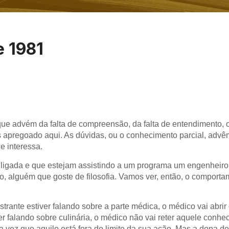
e 1981
 advém da falta de compreensão, da falta de entendimento, 
 apregoado aqui. As dúvidas, ou o conhecimento parcial, advêm
e interessa.
 ligada e que estejam assistindo a um programa um engenheiro
o, alguém que goste de filosofia. Vamos ver, então, o comport
trante estiver falando sobre a parte médica, o médico vai abrir
er falando sobre culinária, o médico não vai reter aquele conhe
 vez que aquilo está fora do limite da sua ação. Mas a dona de