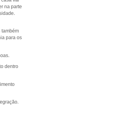
er na parte
sidade.
s também
ia para os
soas.
o dentro
cimento
tegração.