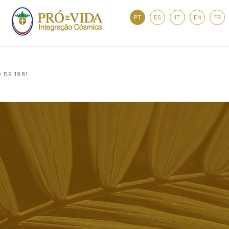
PT
ES
IT
EN
FR
 DE 1981