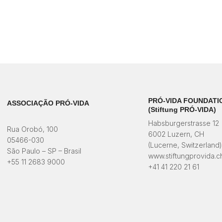
PRÓ-VIDA FOUNDATI
ASSOCIAÇÃO PRÓ-VIDA
(Stiftung PRÓ-VIDA)
Habsburgerstrasse 12
Rua Orobó, 100
6002 Luzern, CH
05466-030
(Lucerne, Switzerland
São Paulo – SP – Brasil
www.stiftungprovida.c
+55 11 2683 9000
+41 41 220 21 61