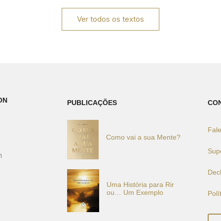
Ver todos os textos
ON
PUBLICAÇÕES
CO
Fal
Como vai a sua Mente?
)
Sup
h
Dec
Uma História para Rir
ou… Um Exemplo
Polí