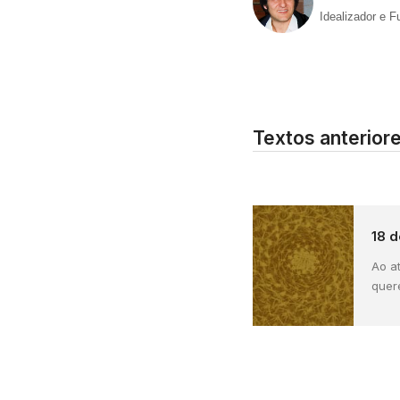
Idealizador e 
Textos anterior
18 d
Ao a
quere