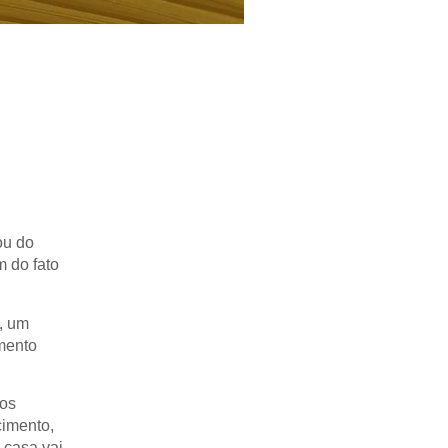
ou do
 do fato
, um
amento
 os
cimento,
 casa vai