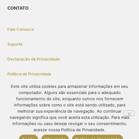
CONTATO
Fale Conosco
Suporte
Declaração de Privacidade
Política de Privacidade
Este site utiliza cookies para armazenar informações em seu
computador. Alguns são essenciais para o adequado
Como Participar
funcionamento do site, enquanto outros nos fornecem
informações sobre como o site está sendo utilizado, para
melhorar sua experiência de navegação. Ao continuar
navegando significa que você aceita esta utilização. Para mais
© 1995-2023 – PRÓ-VIDA – Todos os direitos reservados. O
informações ou caso deseje revogar o seu consentimento,
conteúdo deste site não pode ser publicado ou redistribuído sem
acesse nossa Política de Privacidade.
prévia autorização