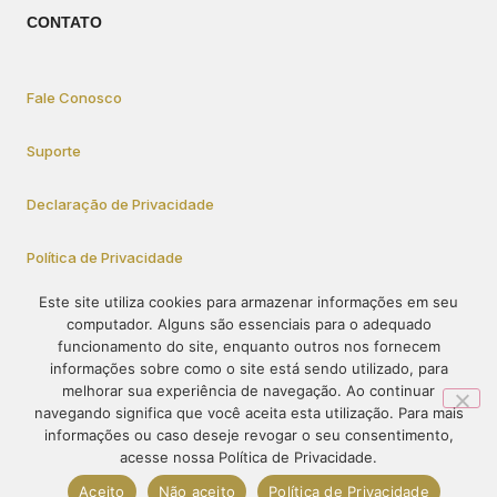
CONTATO
Fale Conosco
Suporte
Declaração de Privacidade
Política de Privacidade
Este site utiliza cookies para armazenar informações em seu
computador. Alguns são essenciais para o adequado
Como Participar
funcionamento do site, enquanto outros nos fornecem
informações sobre como o site está sendo utilizado, para
melhorar sua experiência de navegação. Ao continuar
navegando significa que você aceita esta utilização. Para mais
© 1995-2023 – PRÓ-VIDA – Todos os direitos reservados. O
informações ou caso deseje revogar o seu consentimento,
conteúdo deste site não pode ser publicado ou redistribuído sem
acesse nossa Política de Privacidade.
prévia autorização
Aceito
Não aceito
Política de Privacidade