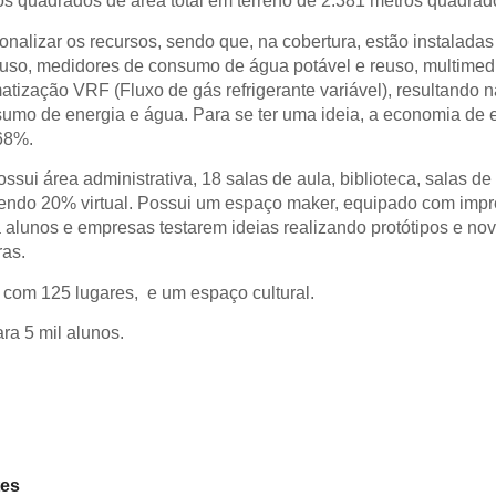
s quadrados de área total em terreno de 2.381 metros quadrad
ionalizar os recursos, sendo que, na cobertura, estão instaladas
reuso, medidores de consumo de água potável e reuso, multimed
tização VRF (Fluxo de gás refrigerante variável), resultando n
umo de energia e água. Para se ter uma ideia, a economia de 
68%.
sui área administrativa, 18 salas de aula, biblioteca, salas de
– sendo 20% virtual. Possui um espaço maker, equipado com imp
ra alunos e empresas testarem ideias realizando protótipos e no
as.
 com 125 lugares, e um espaço cultural.
ra 5 mil alunos.
tes