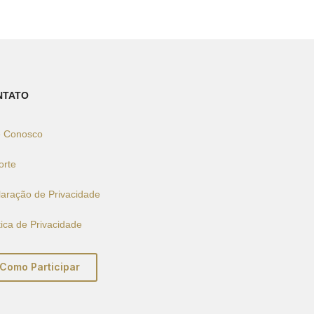
NTATO
e Conosco
orte
laração de Privacidade
tica de Privacidade
Como Participar