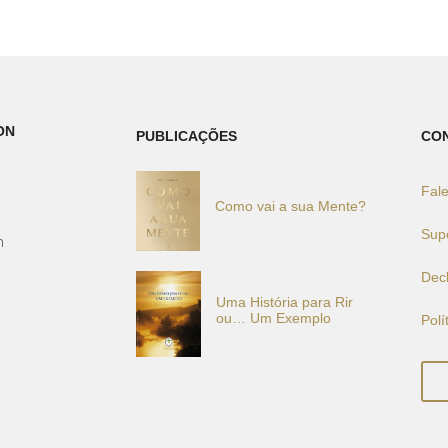
ON
PUBLICAÇÕES
CO
Fal
Como vai a sua Mente?
)
Sup
h
Dec
Uma História para Rir
ou… Um Exemplo
Polí