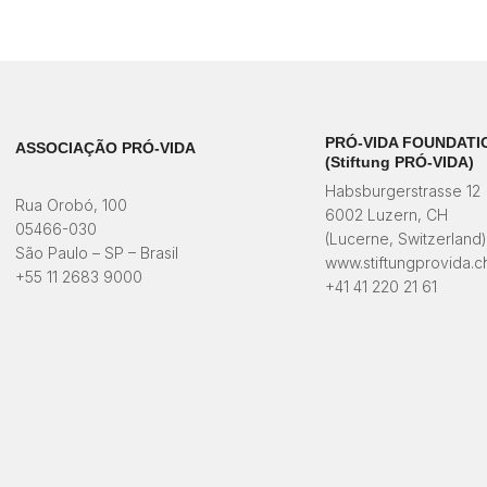
PRÓ-VIDA FOUNDATI
ASSOCIAÇÃO PRÓ-VIDA
(Stiftung PRÓ-VIDA)
Habsburgerstrasse 12
Rua Orobó, 100
6002 Luzern, CH
05466-030
(Lucerne, Switzerland
São Paulo – SP – Brasil
www.stiftungprovida.c
+55 11 2683 9000
+41 41 220 21 61