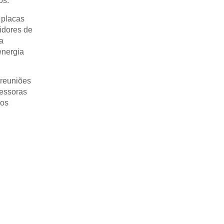
os.
 placas
idores de
a
energia
 reuniões
ressoras
vos