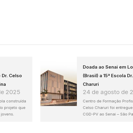
Doada ao Senai em Lo
e Dr. Celso
(Brasil) a 15ª Escola Dr
ina
Charuri
de 2025
24 de agosto de 
ola construída
Centro de Formação Profiss
 do projeto que
Celso Charuri foi entregue
 jovens.
CGD-PV ao Senai – São Pa