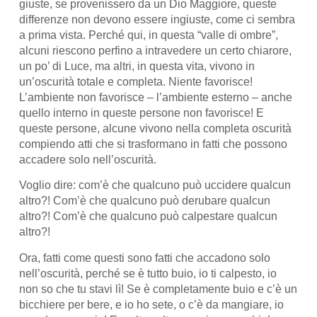
giuste, se provenissero da un Dio Maggiore, queste
differenze non devono essere ingiuste, come ci sembra
a prima vista. Perché qui, in questa “valle di ombre”,
alcuni riescono perfino a intravedere un certo chiarore,
un po’ di Luce, ma altri, in questa vita, vivono in
un’oscurità totale e completa. Niente favorisce!
L’ambiente non favorisce – l’ambiente esterno – anche
quello interno in queste persone non favorisce! E
queste persone, alcune vivono nella completa oscurità
compiendo atti che si trasformano in fatti che possono
accadere solo nell’oscurità.
Voglio dire: com’è che qualcuno può uccidere qualcun
altro?! Com’è che qualcuno può derubare qualcun
altro?! Com’è che qualcuno può calpestare qualcun
altro?!
Ora, fatti come questi sono fatti che accadono solo
nell’oscurità, perché se è tutto buio, io ti calpesto, io
non so che tu stavi lì! Se è completamente buio e c’è un
bicchiere per bere, e io ho sete, o c’è da mangiare, io