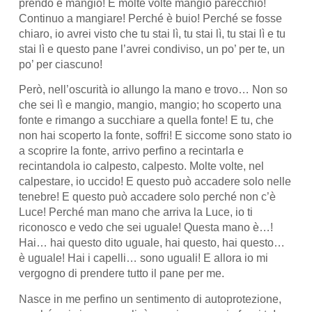
prendo e mangio! E molte volte mangio parecchio!
Continuo a mangiare! Perché è buio! Perché se fosse
chiaro, io avrei visto che tu stai lì, tu stai lì, tu stai lì e tu
stai lì e questo pane l’avrei condiviso, un po’ per te, un
po’ per ciascuno!
Però, nell’oscurità io allungo la mano e trovo… Non so
che sei lì e mangio, mangio, mangio; ho scoperto una
fonte e rimango a succhiare a quella fonte! E tu, che
non hai scoperto la fonte, soffri! E siccome sono stato io
a scoprire la fonte, arrivo perfino a recintarla e
recintandola io calpesto, calpesto. Molte volte, nel
calpestare, io uccido! E questo può accadere solo nelle
tenebre! E questo può accadere solo perché non c’è
Luce! Perché man mano che arriva la Luce, io ti
riconosco e vedo che sei uguale! Questa mano è…!
Hai… hai questo dito uguale, hai questo, hai questo…
è uguale! Hai i capelli… sono uguali! E allora io mi
vergogno di prendere tutto il pane per me.
Nasce in me perfino un sentimento di autoprotezione,