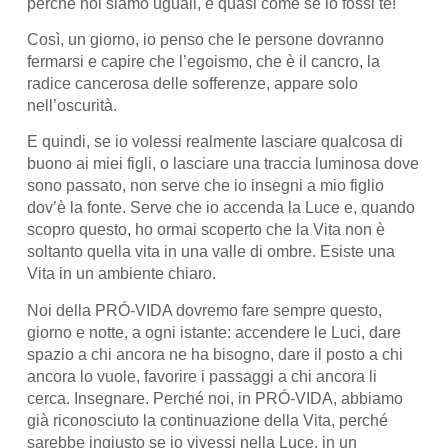
perché noi siamo uguali, è quasi come se io fossi te!
Così, un giorno, io penso che le persone dovranno
fermarsi e capire che l’egoismo, che è il cancro, la
radice cancerosa delle sofferenze, appare solo
nell’oscurità.
E quindi, se io volessi realmente lasciare qualcosa di
buono ai miei figli, o lasciare una traccia luminosa dove
sono passato, non serve che io insegni a mio figlio
dov’è la fonte. Serve che io accenda la Luce e, quando
scopro questo, ho ormai scoperto che la Vita non è
soltanto quella vita in una valle di ombre. Esiste una
Vita in un ambiente chiaro.
Noi della PRÓ-VIDA dovremo fare sempre questo,
giorno e notte, a ogni istante: accendere le Luci, dare
spazio a chi ancora ne ha bisogno, dare il posto a chi
ancora lo vuole, favorire i passaggi a chi ancora li
cerca. Insegnare. Perché noi, in PRÓ-VIDA, abbiamo
già riconosciuto la continuazione della Vita, perché
sarebbe ingiusto se io vivessi nella Luce, in un