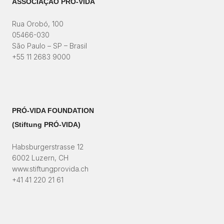
ASSOCIAÇÃO PRÓ-VIDA
Rua Orobó, 100
05466-030
São Paulo – SP – Brasil
+55 11 2683 9000
PRÓ-VIDA FOUNDATION
(Stiftung PRÓ-VIDA)​
Habsburgerstrasse 12
6002 Luzern, CH
www.stiftungprovida.ch
+41 41 220 21 61