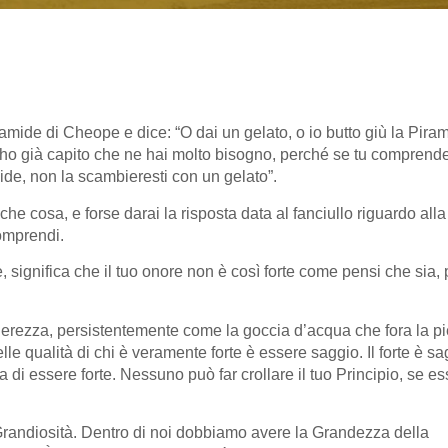
amide di Cheope e dice: “O dai un gelato, o io butto giù la Piram
rché ho già capito che ne hai molto bisogno, perché se tu comprend
de, non la scambieresti con un gelato”.
e cosa, e forse darai la risposta data al fanciullo riguardo alla
omprendi.
, significa che il tuo onore non è così forte come pensi che sia,
ierezza, persistentemente come la goccia d’acqua che fora la pi
e qualità di chi è veramente forte è essere saggio. Il forte è sa
a di essere forte. Nessuno può far crollare il tuo Principio, se es
randiosità. Dentro di noi dobbiamo avere la Grandezza della