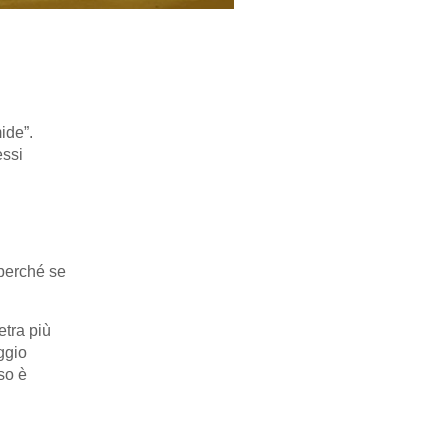
ide”.
essi
 perché se
etra più
ggio
so è