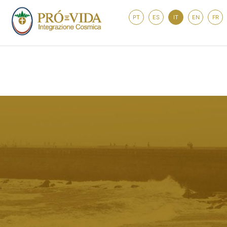
PT
ES
IT
EN
FR