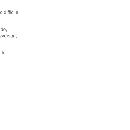
 difficile
ede,
vversari,
 tu