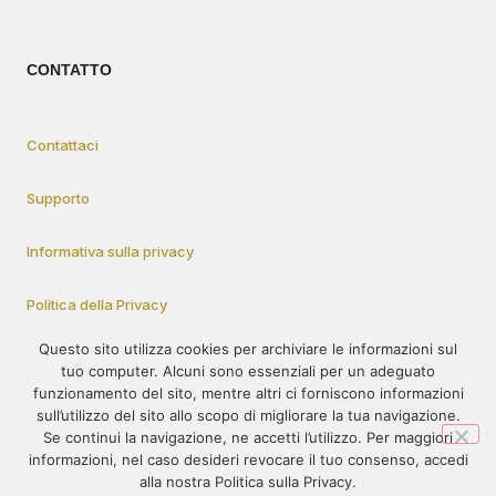
CONTATTO
Contattaci
Supporto
Informativa sulla privacy
Politica della Privacy
Questo sito utilizza cookies per archiviare le informazioni sul
tuo computer. Alcuni sono essenziali per un adeguato
Come Partecipare
funzionamento del sito, mentre altri ci forniscono informazioni
sull’utilizzo del sito allo scopo di migliorare la tua navigazione.
Se continui la navigazione, ne accetti l’utilizzo. Per maggiori
informazioni, nel caso desideri revocare il tuo consenso, accedi
© 1995-2023 – PRÓ-VIDA – Tutti i diritti riservati. Il contenuto di
alla nostra Politica sulla Privacy.