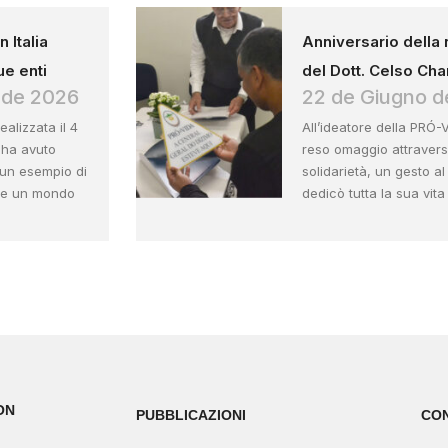
 Italia
Anniversario della 
ue enti
del Dott. Celso Cha
o de 2026
22 de Giugno d
ealizzata il 4
All’ideatore della PRÓ-
 ha avuto
reso omaggio attravers
e un esempio di
solidarietà, un gesto al
ce un mondo
dedicò tutta la sua vita
ON
PUBBLICAZIONI
CO