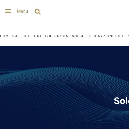
Menu
HOME
>
ARTICOLI E NOTIZIE
>
AZIONE SOCIALE
>
DONAZIONI
>
SOLE
Sol