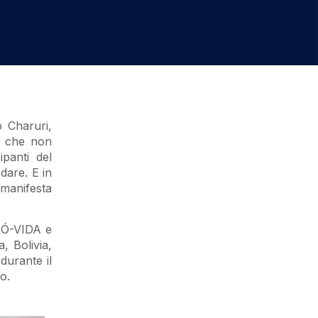
o Charuri,
o che non
panti del
dare. E in
 manifesta
PRÓ-VIDA e
, Bolivia,
 durante il
o.