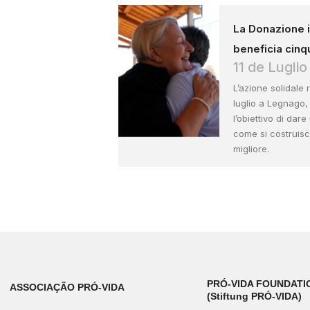
La Donazione in
beneficia cinq
11 de Lugli
L’azione solidale r
luglio a Legnago,
l’obiettivo di dar
come si costruis
migliore.
PRÓ-VIDA FOUNDATI
ASSOCIAÇÃO PRÓ-VIDA
(Stiftung PRÓ-VIDA)