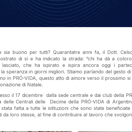
sia buono per tutti? Quarantatre anni fa, il Dott. Cels
trato di sì e ha indicato la strada: “chi ha dà a color
asciato, che ha ispirato e ispira ancora oggi i parteci
 speranza in giorni migliori. Stiamo parlando del gesto di 
o in PRÓ-VIDA, questo atto di amore verso il prossimo si
onazione di Natale.
messo il 17 dicembre dalla sede centrale e dai club della 
 delle Centrali delle Decime della PRÓ-VIDA di Argentina
 stata fatta a tutte le istituzioni che sono state beneficiate
i da loro stesse, al fine di contribuire al lavoro che svolgon