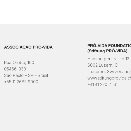
PRÓ-VIDA FOUNDATI
ASSOCIAÇÃO PRÓ-VIDA
(Stiftung PRÓ-VIDA)
Habsburgerstrasse 12
Rua Orobó, 100
6002 Luzern, CH
05466-030
(Lucerne, Switzerland
São Paulo – SP – Brasil
www.stiftungprovida.c
+55 11 2683 9000
+41 41 220 21 61