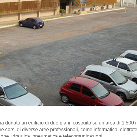
a donato un edificio di due piani, costruito su un’area di 1.500 
 corsi di diverse aree professionali, come informatica, elettrot
one, idraulica, pneumatica e telecomunicazioni.