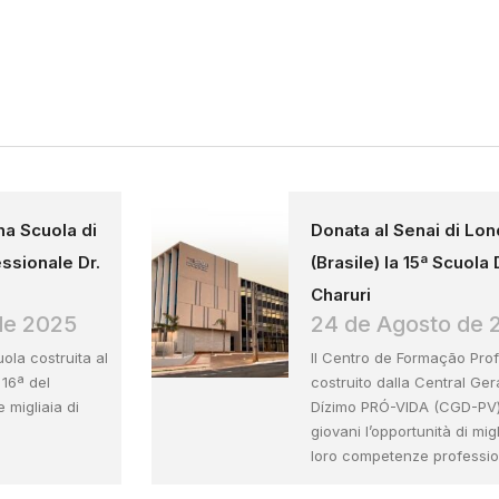
na Scuola di
Donata al Senai di Lon
ssionale Dr.
(Brasile) la 15ª Scuola 
Charuri
de 2025
24 de Agosto de 
ola costruita al
Il Centro de Formação Prof
a 16ª del
costruito dalla Central Ger
 migliaia di
Dízimo PRÓ-VIDA (CGD-PV) 
giovani l’opportunità di mig
loro competenze profession