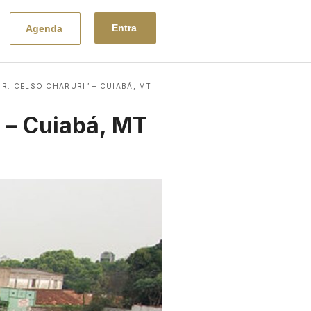
Entra
Agenda
R. CELSO CHARURI” – CUIABÁ, MT
” – Cuiabá, MT