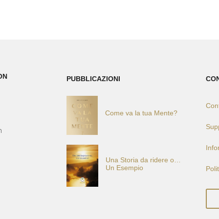
ON
PUBBLICAZIONI
CO
Cont
Come va la tua Mente?
)
Sup
h
Info
Una Storia da ridere o…
Un Esempio
Poli