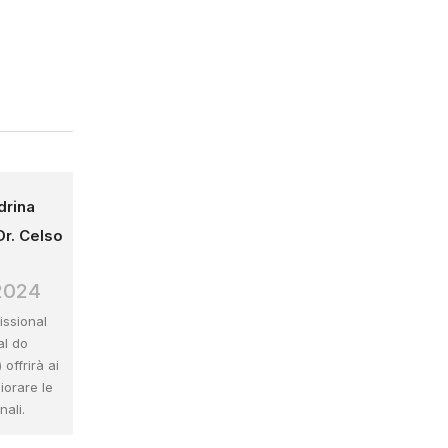
drina
Dr. Celso
2024
issional
al do
offrirà ai
liorare le
ali.