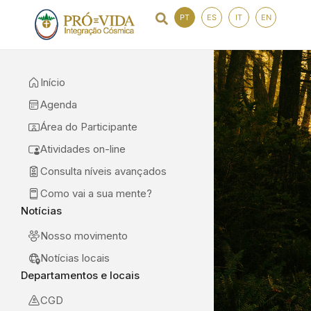
PT
ES
IT
EN
Início
Agenda
Área do Participante
Atividades on-line
Consulta níveis avançados
Como vai a sua mente?
Notícias
Nosso movimento
Notícias locais
Departamentos e locais
CGD