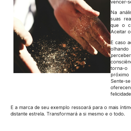
vencer-s
Na análi
suas rea
que o c
Aceitar 
E caso a
olhando 
perceb
consciên
torna-o
próximo 
Sente-se 
oferece
felicidade
E a marca de seu exemplo ressoará para o mais íntim
distante estrela. Transformará a si mesmo e o todo.