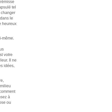
prémisse
psulé tel
nd changer
 dans le
me heureux
oi-même.
ous
st votre
eur. Il ne
es idées,
re,
 milieu
, comment
nsez à
hose ou