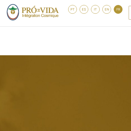
PT
ES
IT
EN
FR