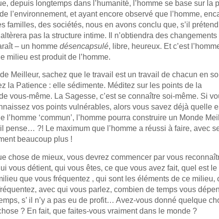
ue, depuis longtemps dans l’humanité, l’homme se base sur la 
 de l’environnement, et ayant encore observé que l’homme, enca
t les familles, des sociétés, nous en avons conclu que, s’il préte
n’altèrera pas la structure intime. Il n’obtiendra des changements
paraît – un homme
désencapsulé
, libre, heureux. Et c’est l’hom
le milieu est produit de l’homme.
e Meilleur, sachez que le travail est un travail de chacun en s
z la Patience : elle sédimente. Méditez sur les points de la
 de vous-même. La Sagesse, c’est se connaître soi-même. Si v
nnaissez vos points vulnérables, alors vous savez déjà quelle e
de l’homme ‘commun’, l’homme pourra construire un Monde Meill
t il pense… ?! Le maximum que l’homme a réussi à faire, avec s
ement beaucoup plus !
ue chose de mieux, vous devrez commencer par vous reconnaît
i vous détient, qui vous êtes, ce que vous avez fait, quel est le
ilieu que vous fréquentez , qui sont les éléments de ce milieu
 fréquentez, avec qui vous parlez, combien de temps vous dépe
ce temps, s’ il n’y a pas eu de profit… Avez-vous donné quelque c
hose ? En fait, que faites-vous vraiment dans le monde ?