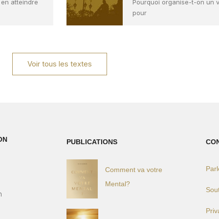
 en atteindre
Pourquoi organise-t-on un 
pour
Voir tous les textes
ON
PUBLICATIONS
CO
Par
Comment va votre
)
Mental?
Sou
h
Pri