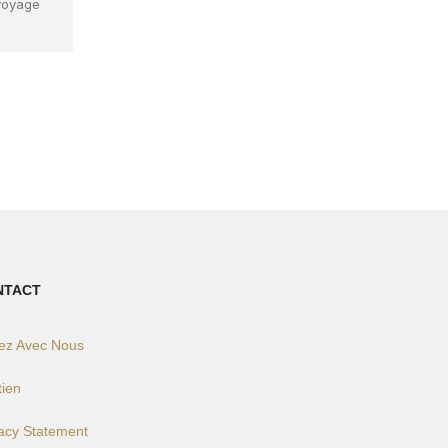
voyage
NTACT
lez Avec Nous
tien
vacy Statement