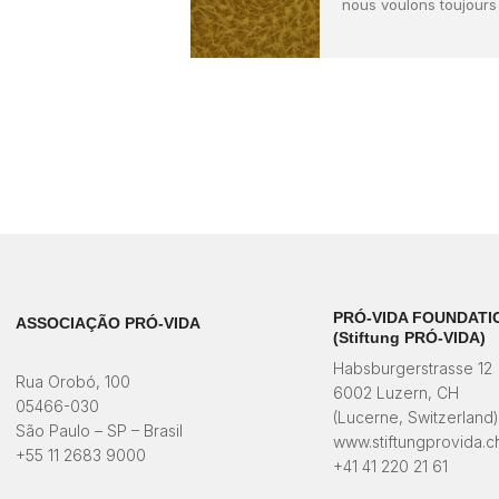
nous voulons toujours
PRÓ-VIDA FOUNDATI
ASSOCIAÇÃO PRÓ-VIDA
(Stiftung PRÓ-VIDA)
Habsburgerstrasse 12
Rua Orobó, 100
6002 Luzern, CH
05466-030
(Lucerne, Switzerland
São Paulo – SP – Brasil
www.stiftungprovida.c
+55 11 2683 9000
+41 41 220 21 61