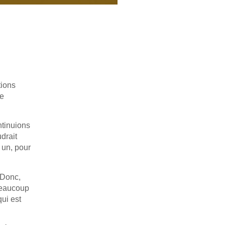
tions
le
ntinuions
drait
 un, pour
 Donc,
 beaucoup
ui est