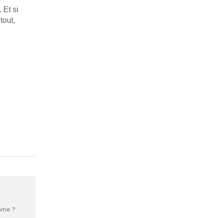
 Et si
tout,
mme ?