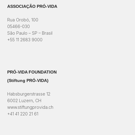
ASSOCIAÇÃO PRÓ-VIDA
Rua Orobó, 100
05466-030
São Paulo – SP – Brasil
+55 11 2683 9000
PRÓ-VIDA FOUNDATION
(Stiftung PRÓ-VIDA)​
Habsburgerstrasse 12
6002 Luzern, CH
www.stiftungprovida.ch
+41 41 220 21 61