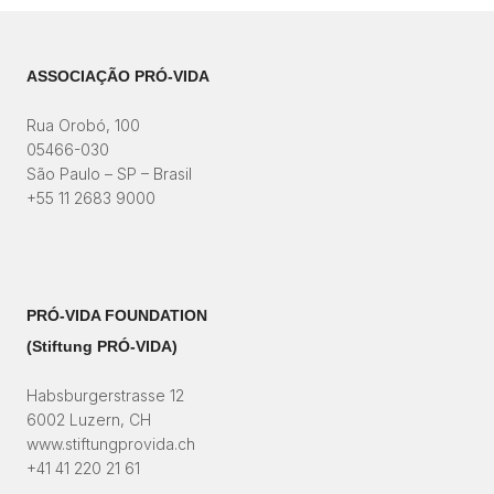
ASSOCIAÇÃO PRÓ-VIDA
Rua Orobó, 100
05466-030
São Paulo – SP – Brasil
+55 11 2683 9000
PRÓ-VIDA FOUNDATION
(Stiftung PRÓ-VIDA)​
Habsburgerstrasse 12
6002 Luzern, CH
www.stiftungprovida.ch
+41 41 220 21 61