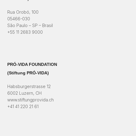
Rua Orobó, 100
05466-030
São Paulo – SP – Brasil
+55 11 2683 9000
PRÓ-VIDA FOUNDATION
(Stiftung PRÓ-VIDA)​
Habsburgerstrasse 12
6002 Luzern, CH
www.stiftungprovida.ch
+41 41 220 21 61