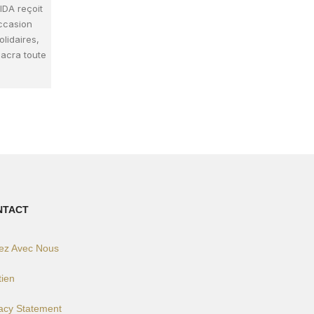
IDA reçoit
ccasion
olidaires,
sacra toute
NTACT
lez Avec Nous
tien
vacy Statement