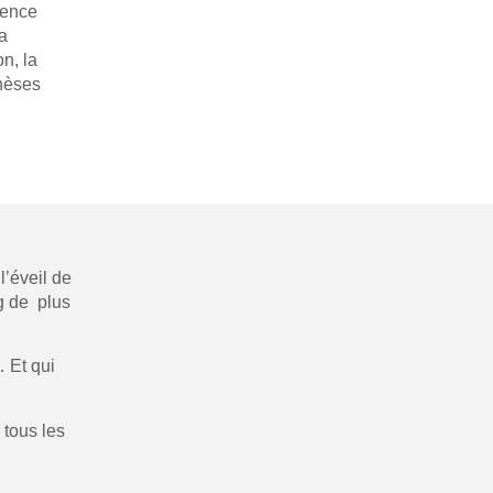
cience
a
n, la
thèses
’éveil de
ng de plus
… Et qui
 tous les
.