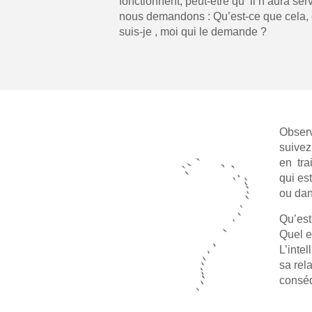
fonctionnent, peut-être qu ‘il n’aura se
nous demandons : Qu’est-ce que cela, e
suis-je , moi qui le demande ?
Observ
suivez
en tra
qui es
ou dan
Qu’est
Quel e
L’intel
sa rela
conséq