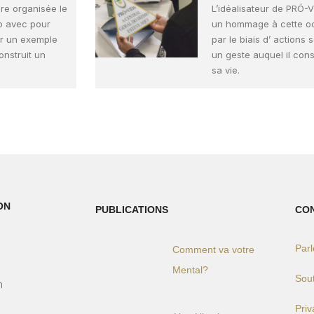
ire organisée le
L’idéalisateur de PRÓ-V
go avec pour
un hommage à cette o
er un exemple
par le biais d’ actions s
nstruit un
un geste auquel il con
sa vie.
ON
PUBLICATIONS
CO
Par
Comment va votre
)
Mental?
Sou
h
Pri