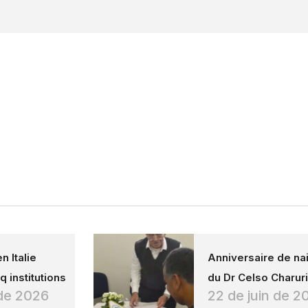
n Italie
Anniversaire de na
q institutions
du Dr Celso Charuri
t de 2026
22 de juin de 2