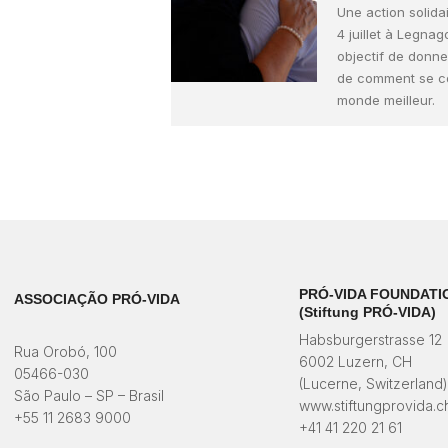
Une action solida
4 juillet à Legna
objectif de donn
de comment se co
monde meilleur.
PRÓ-VIDA FOUNDATI
ASSOCIAÇÃO PRÓ-VIDA
(Stiftung PRÓ-VIDA)
Habsburgerstrasse 12
Rua Orobó, 100
6002 Luzern, CH
05466-030
(Lucerne, Switzerland
São Paulo – SP – Brasil
www.stiftungprovida.c
+55 11 2683 9000
+41 41 220 21 61