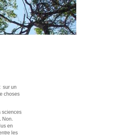
t sur un
 de choses
s sciences
. Non.
lus en
entre les