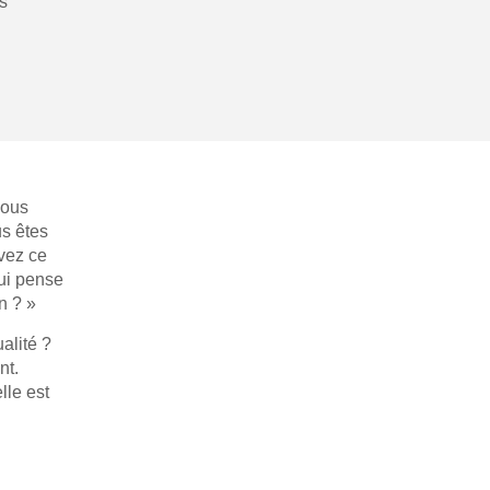
us
vous
us êtes
rvez ce
qui pense
n ? »
alité ?
nt.
lle est