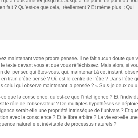
rvi qu’à nous amener jusqu’ici. Jusqu’à ce point. Le point où no
n fait ? Qu’est-ce que cela, réellement ? Et même plus : Qui
ez maintenant votre propre pensée. Il ne fait aucun doute que 
 le texte devant vous et que vous réfléchissez. Mais alors, si vo
in de penser, qui êtes-vous, qui, maintenant,à cet instant, obse
t en train d’être pensé ? Où est le centre de l’être ? Dans l’être 
s celui qui observe maintenant la pensée ? « Suis-je deux ou u
-ce que la conscience, qu’est-ce que l’intelligence ? Et l’individu
st le rôle de l’observateur ? De multiples hypothèses se déploie
ligence serait-elle une propriété intrinsèque de l’univers ? Et que
tion avec la conscience ? Et le libre arbitre ? La vie est-elle une
uence naturelle et inévitable de processus naturels ?