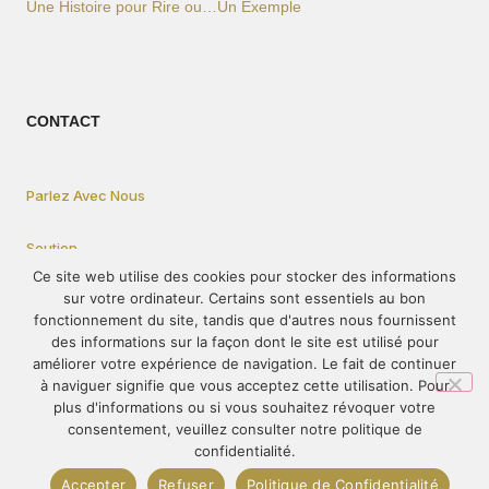
Une Histoire pour Rire ou…Un Exemple
CONTACT
Parlez Avec Nous
Soutien
Ce site web utilise des cookies pour stocker des informations
sur votre ordinateur. Certains sont essentiels au bon
Privacy Statement
fonctionnement du site, tandis que d'autres nous fournissent
des informations sur la façon dont le site est utilisé pour
améliorer votre expérience de navigation. Le fait de continuer
Comment participer
à naviguer signifie que vous acceptez cette utilisation. Pour
plus d'informations ou si vous souhaitez révoquer votre
consentement, veuillez consulter notre politique de
confidentialité.
© 1995-2023 – PRÓ-VIDA – Tous droits réservés. Le contenu de ce
Accepter
Refuser
Politique de Confidentialité
site ne peut être publié ou redistribué sans autorisation préalable.